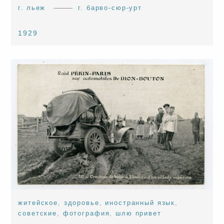
г. льеж
г. барво-сюр-урт
1929
житейское
,
здоровье
,
иностранный язык
,
советские
,
фотография
,
шлю привет