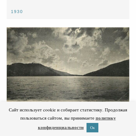
1930
Сайт использует cookie и собирает статистику. Продолжая
дореволюционные
,
иностранный язык
,
политику
пользоваться сайтом, вы принимаете
фотография
конфиденциальности
Ок