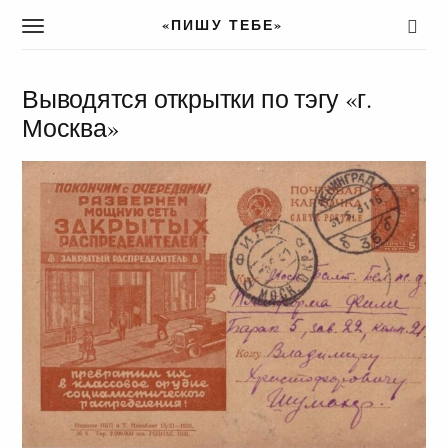
«ПИШУ ТЕБЕ»
T
o
g
g
Выводятся открытки по тэгу «г.
l
Москва»
e
n
a
v
i
g
a
t
i
o
n