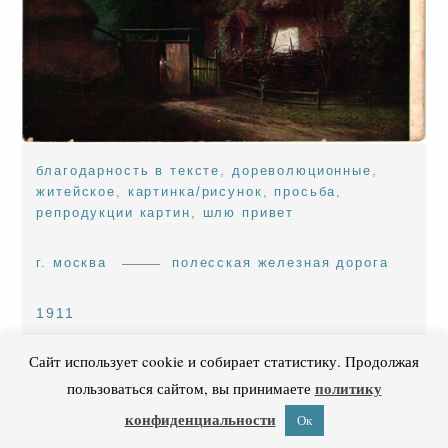
благодарность в тексте
,
дореволюционные
,
житейское
,
картинка/рисунок
,
просьба
,
репродукции картин
,
шлю привет
г. москва
полесская железная дорога
1911
Сайт использует cookie и собирает статистику. Продолжая
политику
пользоваться сайтом, вы принимаете
конфиденциальности
Ок