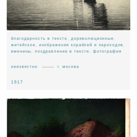
благодарность в тексте
,
дореволюционные
,
житейское
,
изображения кораблей и пароходов
,
именины
,
поздравление в тексте
,
фотография
неизвестно
г. москва
1917