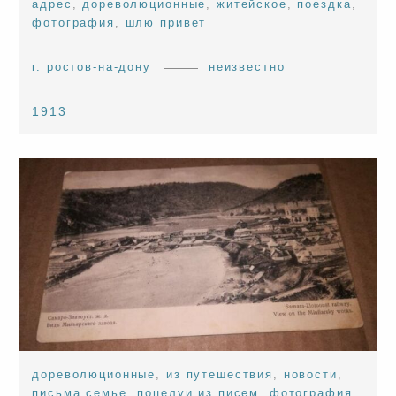
адрес
,
дореволюционные
,
житейское
,
поездка
,
фотография
,
шлю привет
г. ростов-на-дону
неизвестно
1913
дореволюционные
,
из путешествия
,
новости
,
письма семье
,
поцелуи из писем
,
фотография