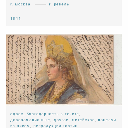
г. москва
г. ревель
1911
адрес
,
благодарность в тексте
,
дореволюционные
,
другое
,
житейское
,
поцелуи
из писем
,
репродукции картин