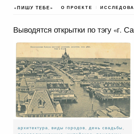
«ПИШУ ТЕБЕ»
О ПРОЕКТЕ
ИССЛЕДОВ
Выводятся открытки по тэгу «г. С
архитектура
,
виды городов
,
день свадьбы
,