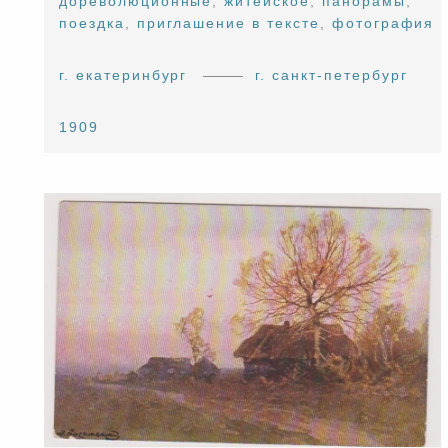
дореволюционные
,
житейское
,
панорамы
,
поездка
,
приглашение в тексте
,
фотография
г. екатеринбург
г. санкт-петербург
1909