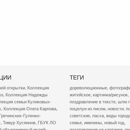
ЦИИ
ТЕГИ
зей открытки
,
Коллекция
дореволюционные
,
фотограф
ко
,
Коллекция Надежды
житейское
,
картинка/рисунок
,
лекция семьи Куликовых-
поздравление в тексте
,
шлю п
х
,
Коллекция Олега Карпова
,
поцелуи из писем
,
новости
,
п
Гречинских-Гуленко-
советские
,
пасха
,
виды город
х
,
Тимур Хусяинов
,
ГБУК ЛО
семье
,
именины
,
новый год
,
й объединенный музей-
поздравление на картинке
,
пр