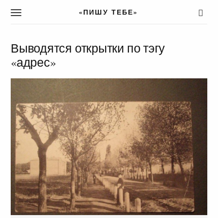
«ПИШУ ТЕБЕ»
T
o
g
g
Выводятся открытки по тэгу
l
«адрес»
e
n
a
v
i
g
a
t
i
o
n