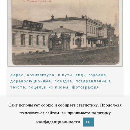
адрес
,
архитектура
,
в пути
,
виды городов
,
дореволюционные
,
поездка
,
поздравление в
тексте
,
поцелуи из писем
,
фотография
неизвестно
г. нежин
Сайт использует cookie и собирает статистику. Продолжая
политику
пользоваться сайтом, вы принимаете
1911
конфиденциальности
Ок