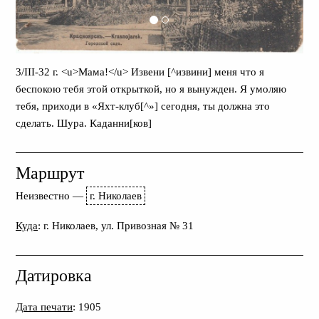
3/III-32 г. <u>Мама!</u> Извени [^извини] меня что я
беспокою тебя этой открыткой, но я вынужден. Я умоляю
тебя, приходи в «Яхт-клуб[^»] сегодня, ты должна это
сделать. Шура. Каданни[ков]
Маршрут
Неизвестно
—
г. Николаев
Куда
: г. Николаев, ул. Привозная № 31
Датировка
Дата печати
: 1905