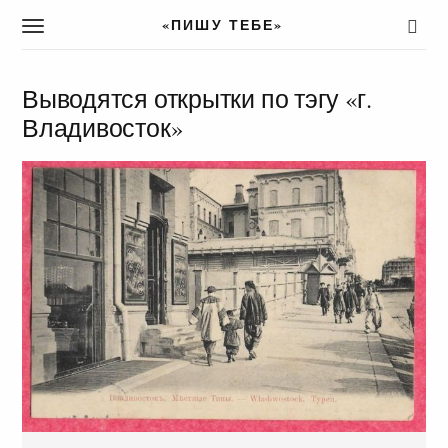
«ПИШУ ТЕБЕ»
T
o
g
g
Выводятся открытки по тэгу «г.
l
Владивосток»
e
n
a
v
i
g
a
t
i
o
n