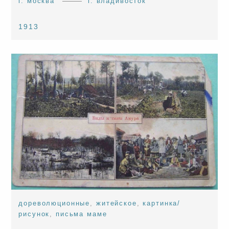
г. москва
г. владивосток
1913
дореволюционные
,
житейское
,
картинка/
рисунок
,
письма маме