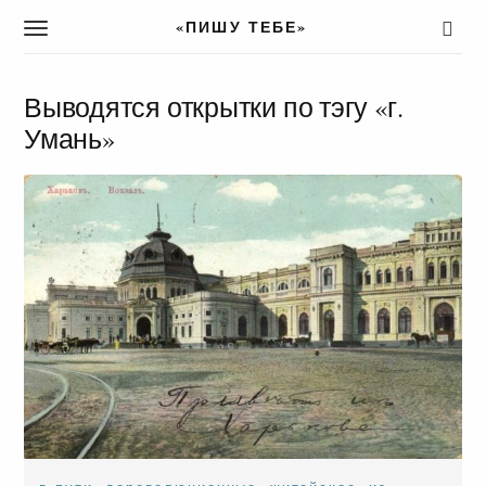
«ПИШУ ТЕБЕ»
T
o
g
g
Выводятся открытки по тэгу «г.
l
Умань»
e
n
a
v
i
g
a
t
i
o
n