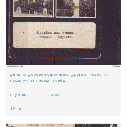
деньги
,
дореволюционные
,
другое
,
новости
,
поцелуи из писем
,
учеба
г. умань
г. киев
1914