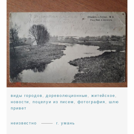
виды городов
,
дореволюционные
,
житейское
,
новости
,
поцелуи из писем
,
фотография
,
шлю
привет
неизвестно
г. умань