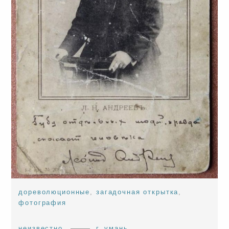
дореволюционные
,
загадочная открытка
,
фотография
неизвестно
г. умань