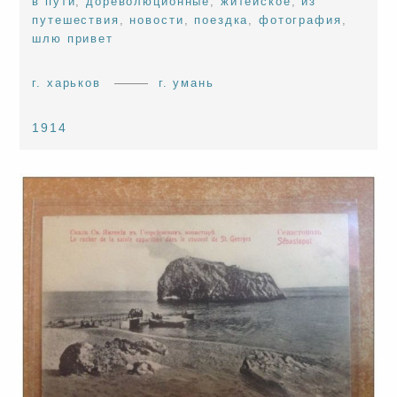
в пути
,
дореволюционные
,
житейское
,
из
путешествия
,
новости
,
поездка
,
фотография
,
шлю привет
г. харьков
г. умань
1914