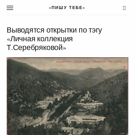
«ПИШУ ТЕБЕ»
T
o
g
g
Выводятся открытки по тэгу
l
«Личная коллекция
e
Т.Серебряковой»
n
a
v
i
g
a
t
i
o
n