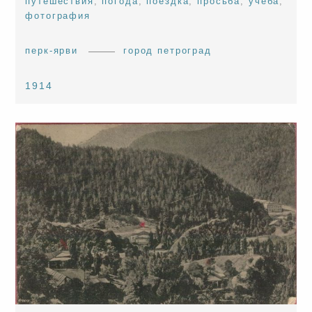
путешествия
,
погода
,
поездка
,
просьба
,
учеба
,
фотография
перк-ярви
город петроград
1914