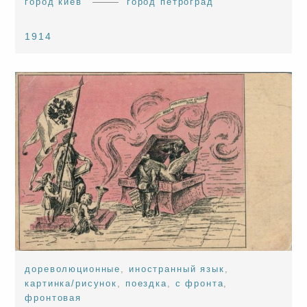
город киев
город петроград
1914
дореволюционные
,
иностранный язык
,
картинка/рисунок
,
поездка
,
с фронта
,
фронтовая