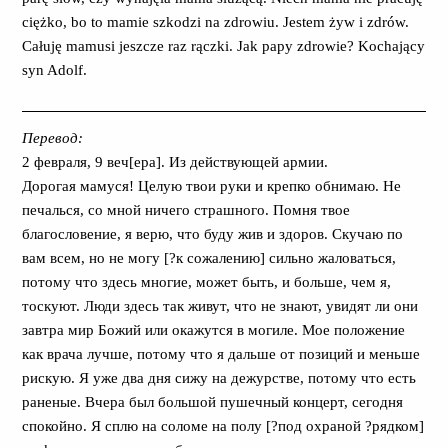
ciężko, bo to mamie szkodzi na zdrowiu. Jestem żyw i zdrów.
Całuję mamusi jeszcze raz rączki. Jak papy zdrowie? Kochający
syn Adolf.
Перевод:
2 февраля, 9 веч[ера]. Из действующей армии.
Дорогая мамуся! Целую твои руки и крепко обнимаю. Не
печалься, со мной ничего страшного. Помня твое
благословение, я верю, что буду жив и здоров. Скучаю по
вам всем, но не могу [?к сожалению] сильно жаловаться,
потому что здесь многие, может быть, и больше, чем я,
тоскуют. Люди здесь так живут, что не знают, увидят ли они
завтра мир Божий или окажутся в могиле. Мое положение
как врача лучше, потому что я дальше от позиций и меньше
рискую. Я уже два дня сижу на дежурстве, потому что есть
раненые. Вчера был большой пушечный концерт, сегодня
спокойно. Я сплю на соломе на полу [?под охраной ?рядком]