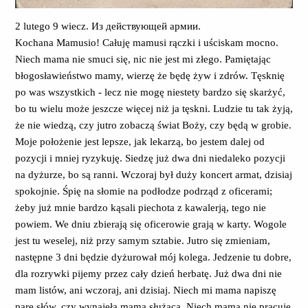
2 lutego 9 wiecz. Из действующей армии.
Kochana Mamusio! Całuję mamusi rączki i uściskam mocno.
Niech mama nie smuci się, nic nie jest mi złego. Pamiętając
błogosławieństwo mamy, wierzę że będę żyw i zdrów. Tęsknię
po was wszystkich - lecz nie mogę niestety bardzo się skarżyć,
bo tu wielu może jeszcze więcej niż ja tęskni. Ludzie tu tak żyją,
że nie wiedzą, czy jutro zobaczą świat Boży, czy będą w grobie.
Moje położenie jest lepsze, jak lekarzą, bo jestem dalej od
pozycji i mniej ryzykuję. Siedzę już dwa dni niedaleko pozycji
na dyżurze, bo są ranni. Wczoraj był duży koncert armat, dzisiaj
spokojnie. Śpię na słomie na podłodze podrząd z oficerami;
żeby już mnie bardzo kąsali piechota z kawalerją, tego nie
powiem. We dniu zbierają się oficerowie grają w karty. Wogole
jest tu weselej, niż przy samym sztabie. Jutro się zmieniam,
następne 3 dni będzie dyżurował mój kolega. Jedzenie tu dobre,
dla rozrywki pijemy przez cały dzień herbatę. Już dwa dni nie
mam listów, ani wczoraj, ani dzisiaj. Niech mi mama napiszę
parę słów, czy wynajęła mama służącą. Niech mama nie pracuję