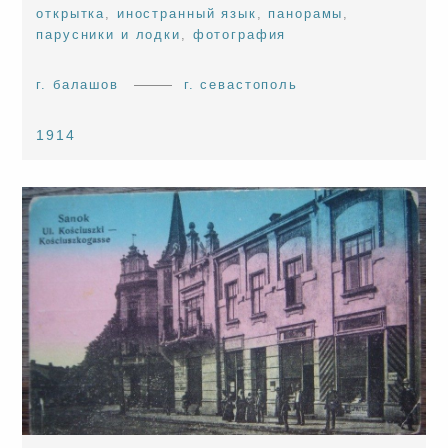
открытка
,
иностранный язык
,
панорамы
,
парусники и лодки
,
фотография
г. балашов
г. севастополь
1914