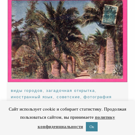
виды городов
,
загадочная открытка
,
иностранный язык
,
советские
,
фотография
Сайт использует cookie и собирает статистику. Продолжая
г. горький
деревня букело
политику
пользоваться сайтом, вы принимаете
конфиденциальности
Ок
1934