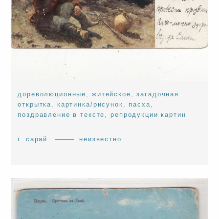
дореволюционные
,
житейское
,
загадочная
открытка
,
картинка/рисунок
,
пасха
,
поздравление в тексте
,
репродукции картин
г. сарай
неизвестно