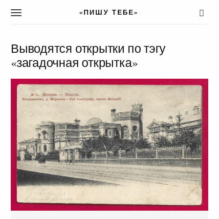
«ПИШУ ТЕБЕ»
T
o
g
g
Выводятся открытки по тэгу
l
«загадочная открытка»
e
n
a
v
i
g
a
t
i
o
n