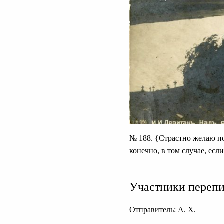
№ 188. {Страстно желаю по
конечно, в том случае, есл
Участники переп
Отправитель
: А. Х.