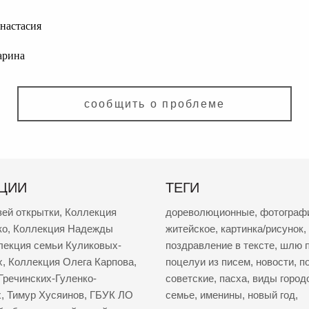
настасия
арина
сообщить о проблеме
ЦИИ
ТЕГИ
зей открытки
,
Коллекция
дореволюционные
,
фотограф
ко
,
Коллекция Надежды
житейское
,
картинка/рисунок
,
лекция семьи Куликовых-
поздравление в тексте
,
шлю п
х
,
Коллекция Олега Карпова
,
поцелуи из писем
,
новости
,
п
Гречинских-Гуленко-
советские
,
пасха
,
виды город
х
,
Тимур Хусяинов
,
ГБУК ЛО
семье
,
именины
,
новый год
,