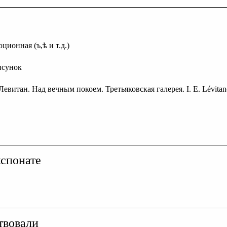
ционная (ъ,ѣ и т.д.)
исунок
 Левитан. Над вечным покоем. Третьяковская галерея. I. E. Lévitane.
спонате
твовали