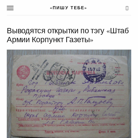
«ПИШУ ТЕБЕ»
T
o
g
g
Выводятся открытки по тэгу «Штаб
l
Армии Корпункт Газеты»
e
n
a
v
i
g
a
t
i
o
n