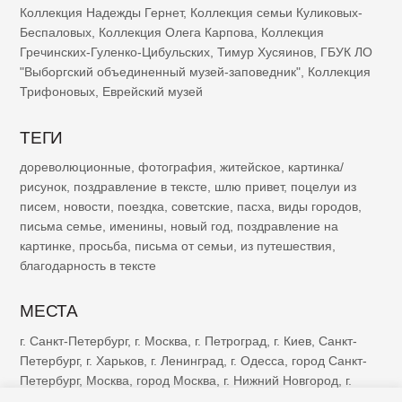
Коллекция Надежды Гернет
,
Коллекция семьи Куликовых-
Беспаловых
,
Коллекция Олега Карпова
,
Коллекция
Гречинских-Гуленко-Цибульских
,
Тимур Хусяинов
,
ГБУК ЛО
"Выборгский объединенный музей-заповедник"
,
Коллекция
Трифоновых
,
Еврейский музей
ТЕГИ
дореволюционные
,
фотография
,
житейское
,
картинка/
рисунок
,
поздравление в тексте
,
шлю привет
,
поцелуи из
писем
,
новости
,
поездка
,
советские
,
пасха
,
виды городов
,
письма семье
,
именины
,
новый год
,
поздравление на
картинке
,
просьба
,
письма от семьи
,
из путешествия
,
благодарность в тексте
МЕСТА
г. Санкт-Петербург
,
г. Москва
,
г. Петроград
,
г. Киев
,
Санкт-
Петербург
,
г. Харьков
,
г. Ленинград
,
г. Одесса
,
город Санкт-
Петербург
,
Москва
,
город Москва
,
г. Нижний Новгород
,
г.
Казань
,
г. Рига
,
Петроград
,
г. Ялта
,
г. Саратов
,
г. Самара
,
г.