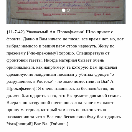
{11-7-42} Уважаемый Ал. Прокофьевич! Шлю привет с
фронта. Давно я Вам ничего не писал. все время нет. но, вот
выбрал немного и решил пару строк черкнуть. Живу по
прежнему [^по-прежнему] хорошо. Спецкоретвую от
фронтовой газеты. Иногда материал бывает очень
оригинальный, как напр[имер] та которую Вам присылал
сделанную по найденным письмам у убитых фрицев "о
разрушениях в Ростоке" - не знаю поместили ли Вы? А.
П[рокофьевич]! Я очень извиняюсь за беспокойство, но
должен благодарить за то, что Вы делаете для моей семьи.
Вчера я по воздушной почте послал на ваше имя пакет
прошу материал, который там есть использовать по
назначению за что я Вас еще бесконечно буду благодарить
Уваж[ающий] Вас Вл. [Рябини..]