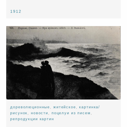
1912
дореволюционные
,
житейское
,
картинка/
рисунок
,
новости
,
поцелуи из писем
,
репродукции картин