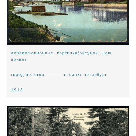
дореволюционные
,
картинка/рисунок
,
шлю
привет
город вологда
г. санкт-петербург
1913