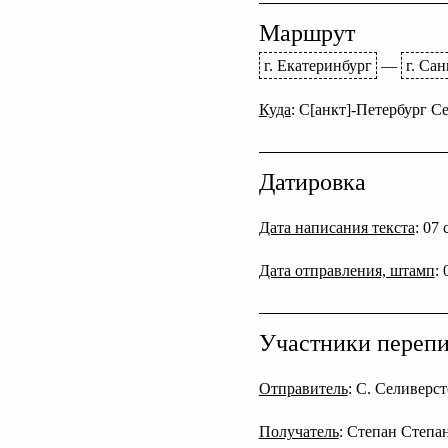
Маршрут
г. Екатеринбург
—
г. Са
Куда
: С[анкт]-Петербург Се
Датировка
Дата написания текста
: 07
Дата отправления, штамп
:
Участники переп
Отправитель
: С. Селиверс
Получатель
: Степан Степа