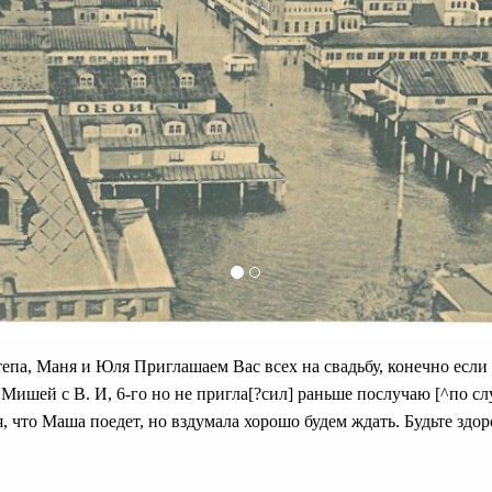
епа, Маня и Юля Приглашаем Вас всех на свадьбу, конечно если
ишей с В. И, 6-го но не пригла[?сил] раньше послучаю [^по с
ня, что Маша поедет, но вздумала хорошо будем ждать. Будьте з