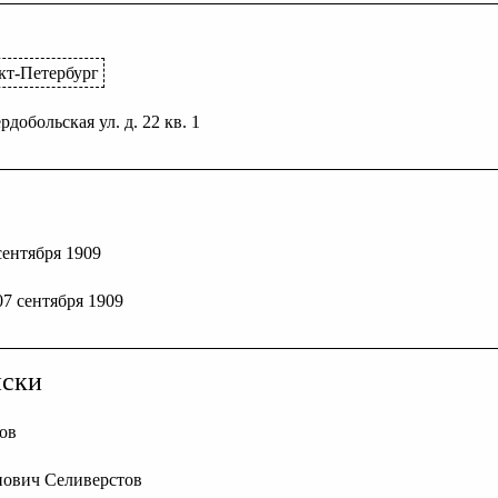
нкт-Петербург
рдобольская ул. д. 22 кв. 1
 сентября 1909
 07 сентября 1909
иски
тов
нович Селиверстов