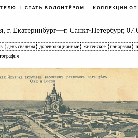
АТЕЛЮ
СТАТЬ ВОЛОНТЁРОМ
КОЛЛЕКЦИИ О
, г. Екатеринбург—г. Санкт-Петербург, 07.
ов
день свадьбы
дореволюционные
житейское
панорамы
п
тография