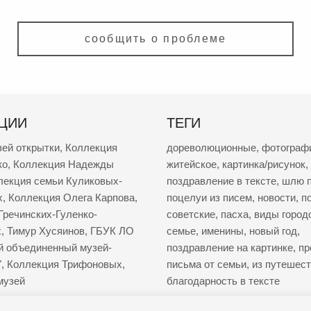
сообщить о проблеме
ЦИИ
ТЕГИ
зей открытки
,
Коллекция
дореволюционные
,
фотограф
ко
,
Коллекция Надежды
житейское
,
картинка/рисунок
,
лекция семьи Куликовых-
поздравление в тексте
,
шлю п
х
,
Коллекция Олега Карпова
,
поцелуи из писем
,
новости
,
п
Гречинских-Гуленко-
советские
,
пасха
,
виды город
х
,
Тимур Хусяинов
,
ГБУК ЛО
семье
,
именины
,
новый год
,
й объединенный музей-
поздравление на картинке
,
пр
"
,
Коллекция Трифоновых
,
письма от семьи
,
из путешес
музей
благодарность в тексте