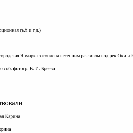
ционная (ъ,ѣ и т.д.)
городская Ярмарка затоплена весенним разливом вод рек Оки и 
по соб. фотогр. В. И. Бреева
твовали
ая Карина
ерина