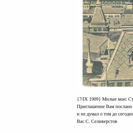
{7/IX 1909} Милые мои: Ст
Приглашение Вам послано М
и не думал о том до сегод
Вас С. Селиверстов