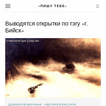
«ПИШУ ТЕБЕ»
T
o
g
g
Выводятся открытки по тэгу «г.
l
Бийск»
e
n
a
v
i
g
a
t
i
o
n
дореволюционные
,
картинка/рисунок
,