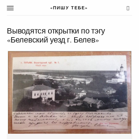
«ПИШУ ТЕБЕ»
T
o
g
g
Выводятся открытки по тэгу
l
«Белевский уезд г. Белев»
e
n
a
v
i
g
a
t
i
o
n