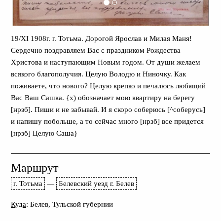
19/XI 1908г. г. Тотьма. Дорогой Ярослав и Милая Маня!
Сердечно поздравляем Вас с праздником Рождества
Христова и наступающим Новым годом. От души желаем
всякого благополучия. Целую Володю и Ниночку. Как
поживаете, что нового? Целую крепко и печалюсь любящий
Вас Ваш Сашка. {х) обозначает мою квартиру на берегу
[нрзб]. Пиши и не забывай. И я скоро соберюсь [^соберусь]
и напишу побольше, а то сейчас много [нрзб] все придется
[нрзб] Целую Саша}
Маршрут
г. Тотьма
—
Белевский уезд г. Белев
Куда
: Белев, Тульской губернии