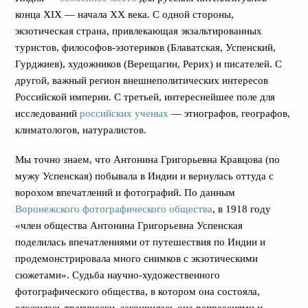
конца ХIХ — начала ХХ века. С одной стороны,
экзотическая страна, привлекающая экзальтированных
туристов, философов-эзотериков (Блаватская, Успенский,
Гурджиев), художников (Верещагин, Рерих) и писателей. С
другой, важный регион внешнеполитических интересов
Российской империи. С третьей, интереснейшее поле для
исследований
российских ученых
— этнографов, географов,
климатологов, натуралистов.
Мы точно знаем, что Антонина Григорьевна Кравцова (по
мужу Успенская) побывала в Индии и вернулась оттуда с
ворохом впечатлений и фотографий. По данным
Воронежского фотографического общества
, в 1918 году
«член общества Антонина Григорьевна Успенская
поделилась впечатлениями от путешествия по Индии и
продемонстрировала много снимков с экзотическими
сюжетами». Судьба научно-художественного
фотографического общества, в котором она состояла,
сложилась трагически, закончилась она репрессиями и