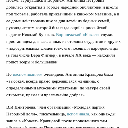
Позже, вернувшись в Воронеж, Антонина Петровна
добилась открытия в городе народной библиотеки и школы
при тюрьме, работала приказчицей в книжном магазине, а в
ее доме действовала школа для детей из бедных семей,
руководителем которой был выдающийся российский
педагог Николай Бунаков.
Воронежский «Ковчег»
служил
пристанищем для высланных из столицы студентов и других
«подозрительных элементов», его посещали народовольцы
(в том числе Вера Фигнер), в начале ХХ века — находили
приют эсеры и большевики.
По
воспоминаниям
очевидцев, Антонина Кравцова была
«высокая, всегда прямо державшаяся женщина, с
определенными мужскими ухватками, по натуре своей
открытая, прямая и чрезвычайно добрая».
В.И.Дмитриева, член организации «Молодая партия
Народной воли», писательница,
вспоминала
, как однажды
зашла в «Ковчег» Кравцовой после проведенного там
обыска: «Антонина Петровна сидит, как всегда, в корсете, в