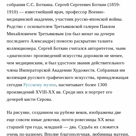
собрания С.С. Боткина. Сергей Сергеевич Боткин (1859-
1910) — известнейший врач, профессор Военно-
медицинской академии, участник русско-японской войны.
Родство с основателем Третьяковской галереи Павлом
Михайловичем Третьяковым (он был женат на дочери
последнего Александре) помогло раскрытию таланта
коллекционера. Сергей Боткин считался авторитетом, чьим
«диагнозом» произведений искусства дорожили не менее,
чем медицинским, и был удостоен звания действительного
члена Императорской Академии Художеств. Собранная им
коллекция русского графического искусства, принадлежащая
сегодня
Русскому музею
, насчитывает более 1300
произведений ХVIII-XX вв. Среди них и портрет его
дочерей кисти Серова.
На рисунке, созданном на рубеже веков, изображены две
еще совсем юные девочки, почти ровесницы ХХ века:
старшей три года, младшей — два. Судьба их сложится
очень по-разному. Вполне благополучная, любимица матери,