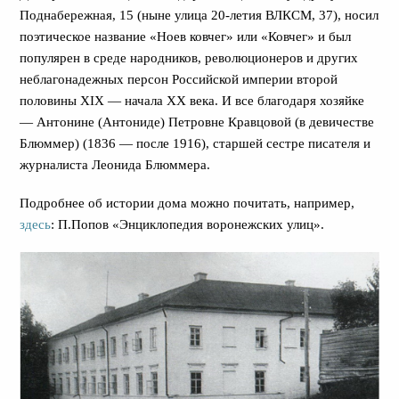
Поднабережная, 15 (ныне улица 20-летия ВЛКСМ, 37), носил
поэтическое название «Ноев ковчег» или «Ковчег» и был
популярен в среде народников, революционеров и других
неблагонадежных персон Российской империи второй
половины ХIХ — начала ХХ века. И все благодаря хозяйке
— Антонине (Антониде) Петровне Кравцовой (в девичестве
Блюммер) (1836 — после 1916), старшей сестре писателя и
журналиста Леонида Блюммера.
Подробнее об истории дома можно почитать, например,
здесь
: П.Попов «Энциклопедия воронежских улиц».