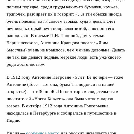
полном порядке, среди груды каких-то бумажек, кружев,
тряпочек, разбирает их и говорит: «…а эти обыски иногда
очень полезны; вот я совсем забыла, куда я девала счет
печника, который печи поправлял зимой, а вот они его
нашли…»». В письме П.Н. Паниной, другу семьи
Чернышевского, Антонина Кравцова писала: «Я им
(
властям
) очень не нравлюсь, чем я очень довольна. Делать
не так, как делают подлые, мерзкие люди, есть уже своего
рода достоинство».
В 1912 году Антонине Петровне 76 лет. Ее дочери — тоже
Антонине (Тосе – вот она, буква Т в подписи на нашей
открытке) — от 30 до 40. По некоторым свидетельствам
посетителей «Ноева Ковчега» она была членом партии
эсеров. В октябре 1912 года Антонина Григорьевна
находилась в Петербурге и собиралась в путешествие в
Индию.
Индия —
особенное место
для русских интеллектуалов