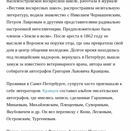
Василеостровской воскресной школе, работала в журнале
«Вестник воскресных школ», распространяла нелегальную
литературу, водила знакомство с Николаем Чернышевским,
Петром Лавровым и другими представителями радикально
настроенной интеллигенции. Предположительно была
членом «Земли и воли». После ареста в 1862 году ее
выслали в Воронеж на поруки отца, где она превратила свой
дом в центр общения молодежи. Долгое время находилась
под полицейским надзором, вернулась в Петербург, вышла
замуж за известного ветеринарного врача, автора книг и
собирателя автографов Григория Львовича Кравцова.
Проживая в Санкт-Петербурге, супруги часто приглашали к
себе литераторов.
Кравцов
составил альбом писательских
автографов, где имелись записи, сделанные Гаршиным,
Минаевым, Михайловским, Плещеевым, Сувориным,
Якубовичем и др. Он вел переписку с Кони, Лесковым,
Островским, Тургеневым.