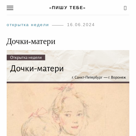
«ПИШУ ТЕБЕ»
T
o
g
открытка недели
16.06.2024
g
l
Дочки-матери
e
n
a
v
i
g
a
t
i
o
n