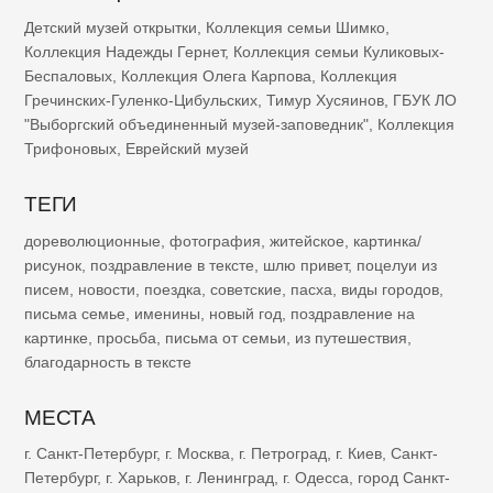
Детский музей открытки
,
Коллекция семьи Шимко
,
Коллекция Надежды Гернет
,
Коллекция семьи Куликовых-
Беспаловых
,
Коллекция Олега Карпова
,
Коллекция
Гречинских-Гуленко-Цибульских
,
Тимур Хусяинов
,
ГБУК ЛО
"Выборгский объединенный музей-заповедник"
,
Коллекция
Трифоновых
,
Еврейский музей
ТЕГИ
дореволюционные
,
фотография
,
житейское
,
картинка/
рисунок
,
поздравление в тексте
,
шлю привет
,
поцелуи из
писем
,
новости
,
поездка
,
советские
,
пасха
,
виды городов
,
письма семье
,
именины
,
новый год
,
поздравление на
картинке
,
просьба
,
письма от семьи
,
из путешествия
,
благодарность в тексте
МЕСТА
г. Санкт-Петербург
,
г. Москва
,
г. Петроград
,
г. Киев
,
Санкт-
Петербург
,
г. Харьков
,
г. Ленинград
,
г. Одесса
,
город Санкт-