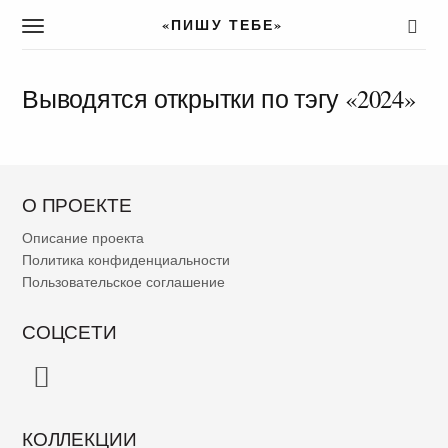
«ПИШУ ТЕБЕ»
T
o
g
g
Выводятся открытки по тэгу «2024»
l
e
n
a
v
О ПРОЕКТЕ
i
g
Описание проекта
a
Политика конфиденциальности
t
Пользовательское соглашение
i
o
СОЦСЕТИ
n
КОЛЛЕКЦИИ