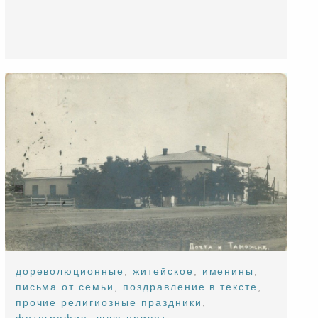
дореволюционные
,
житейское
,
именины
,
письма от семьи
,
поздравление в тексте
,
прочие религиозные праздники
,
фотография
,
шлю привет