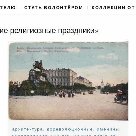
АТЕЛЮ
СТАТЬ ВОЛОНТЁРОМ
КОЛЛЕКЦИИ О
чие религиозные праздники»
архитектура
,
дореволюционные
,
именины
,
поздравление в тексте
,
почему долго не