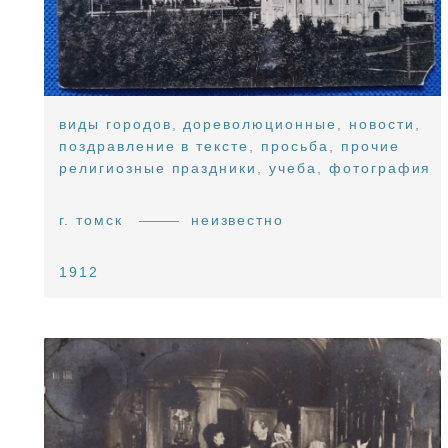
виды городов
,
дореволюционные
,
новости
,
поздравление в тексте
,
просьба
,
прочие
религиозные праздники
,
учеба
,
фотография
г. томск
неизвестно
1912