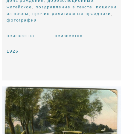
день рождения
,
дореволюционные
,
житейское
,
поздравление в тексте
,
поцелуи
из писем
,
прочие религиозные праздники
,
фотография
неизвестно
неизвестно
1926