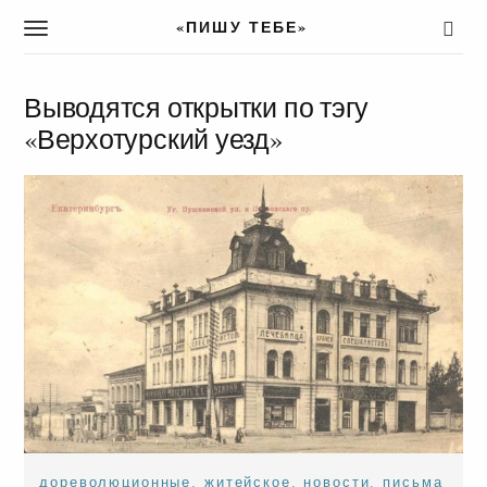
«ПИШУ ТЕБЕ»
T
o
g
g
Выводятся открытки по тэгу
l
«Верхотурский уезд»
e
n
a
v
i
g
a
t
i
o
n
дореволюционные
,
житейское
,
новости
,
письма