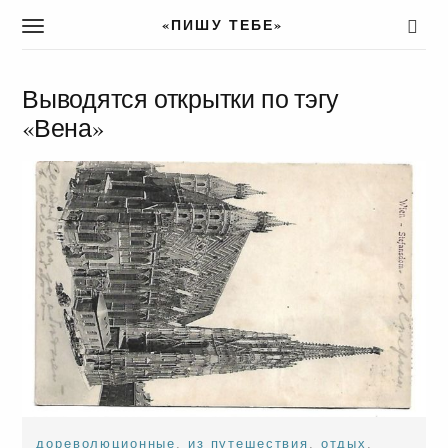
«ПИШУ ТЕБЕ»
T
o
g
g
Выводятся открытки по тэгу
l
«Вена»
e
n
a
v
i
g
a
t
i
o
n
дореволюционные
,
из путешествия
,
отдых
,