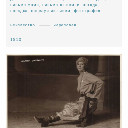
письма маме
,
письма от семьи
,
погода
,
поездка
,
поцелуи из писем
,
фотография
неизвестно
череповец
1910