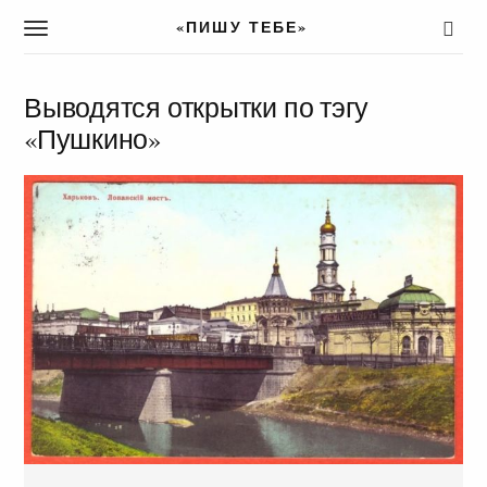
«ПИШУ ТЕБЕ»
T
o
g
g
Выводятся открытки по тэгу
l
«Пушкино»
e
n
a
v
i
g
a
t
i
o
n