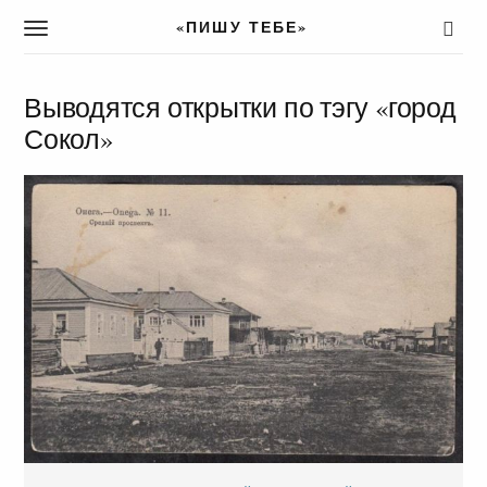
«ПИШУ ТЕБЕ»
T
o
g
g
Выводятся открытки по тэгу «город
l
Сокол»
e
n
a
v
i
g
a
t
i
o
n