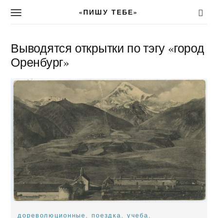
«ПИШУ ТЕБЕ»
T
o
g
g
Выводятся открытки по тэгу «город
l
Оренбург»
e
n
a
v
i
g
a
t
i
o
n
дореволюционные
,
поездка
,
учеба
,