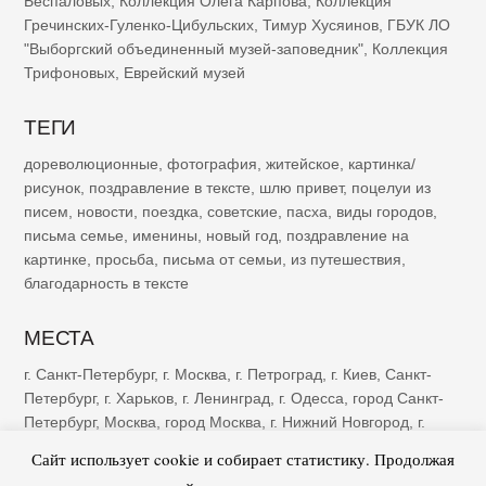
Беспаловых
,
Коллекция Олега Карпова
,
Коллекция
Гречинских-Гуленко-Цибульских
,
Тимур Хусяинов
,
ГБУК ЛО
"Выборгский объединенный музей-заповедник"
,
Коллекция
Трифоновых
,
Еврейский музей
ТЕГИ
дореволюционные
,
фотография
,
житейское
,
картинка/
рисунок
,
поздравление в тексте
,
шлю привет
,
поцелуи из
писем
,
новости
,
поездка
,
советские
,
пасха
,
виды городов
,
письма семье
,
именины
,
новый год
,
поздравление на
картинке
,
просьба
,
письма от семьи
,
из путешествия
,
благодарность в тексте
МЕСТА
г. Санкт-Петербург
,
г. Москва
,
г. Петроград
,
г. Киев
,
Санкт-
Петербург
,
г. Харьков
,
г. Ленинград
,
г. Одесса
,
город Санкт-
Петербург
,
Москва
,
город Москва
,
г. Нижний Новгород
,
г.
Казань
,
г. Рига
,
Петроград
,
г. Ялта
,
г. Саратов
,
г. Самара
,
г.
Сайт использует cookie и собирает статистику. Продолжая
Тифлис
,
г. Ростов-на-Дону