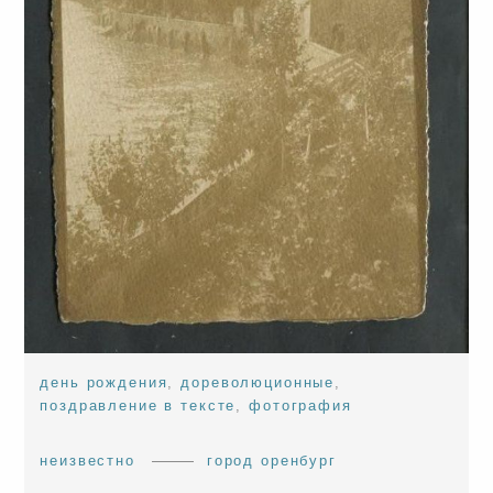
день рождения
,
дореволюционные
,
поздравление в тексте
,
фотография
неизвестно
город оренбург