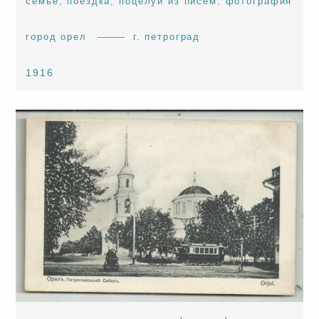
семье
,
поездка
,
поцелуи из писем
,
фотография
город орел
г. петроград
1916