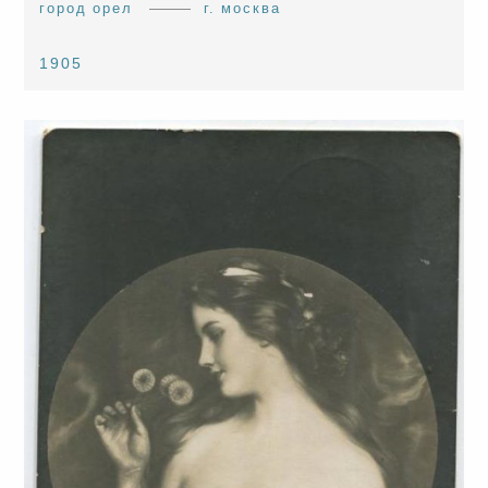
город орел
г. москва
1905