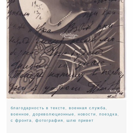
благодарность в тексте
,
военная служба
,
военное
,
дореволюционные
,
новости
,
поездка
,
с фронта
,
фотография
,
шлю привет