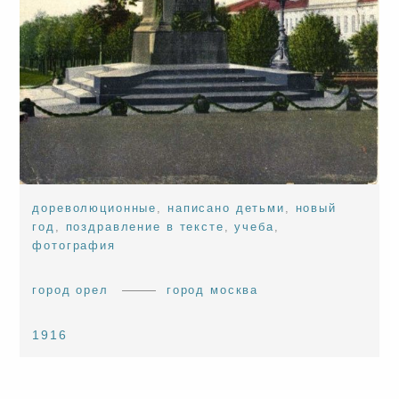
дореволюционные
,
написано детьми
,
новый
год
,
поздравление в тексте
,
учеба
,
фотография
город орел
город москва
1916