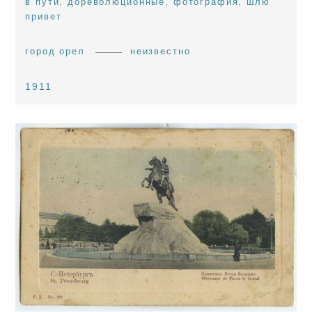
в пути
,
дореволюционные
,
фотография
,
шлю
привет
город орел
неизвестно
1911