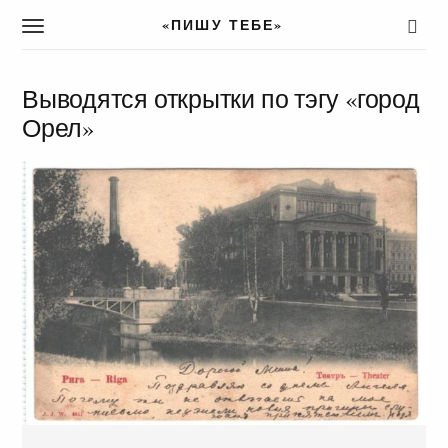
«ПИШУ ТЕБЕ»
T
o
g
g
Выводятся открытки по тэгу «город
l
Орел»
e
n
a
v
i
g
a
t
i
o
n