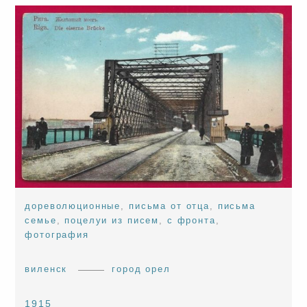
дореволюционные
,
письма от отца
,
письма
семье
,
поцелуи из писем
,
с фронта
,
фотография
виленск
город орел
1915