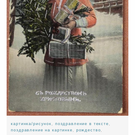
картинка/рисунок
,
поздравление в тексте
,
поздравление на картинке
,
рождество
,