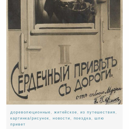
дореволюционные
,
житейское
,
из путешествия
,
картинка/рисунок
,
новости
,
поездка
,
шлю
привет