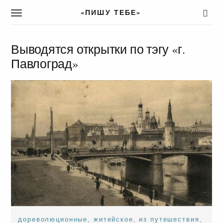
«ПИШУ ТЕБЕ»
T
o
g
g
Выводятся открытки по тэгу «г.
l
Павлоград»
e
n
a
v
i
g
a
t
i
o
n
дореволюционные
,
житейское
,
из путешествия
,