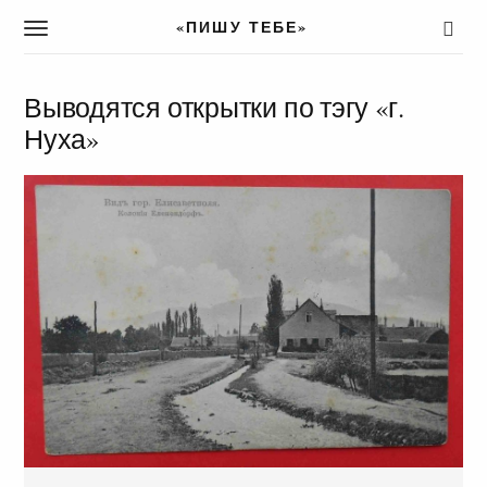
«ПИШУ ТЕБЕ»
T
o
g
g
Выводятся открытки по тэгу «г.
l
Нуха»
e
n
a
v
i
g
a
t
i
o
n