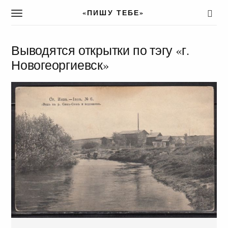
«ПИШУ ТЕБЕ»
T
o
g
g
Выводятся открытки по тэгу «г.
l
Новогеоргиевск»
e
n
a
v
i
g
a
t
i
o
n