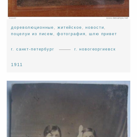
дореволюционные
,
житейское
,
новости
,
поцелуи из писем
,
фотография
,
шлю привет
г. санкт-петербург
г. новогеоргиевск
1911