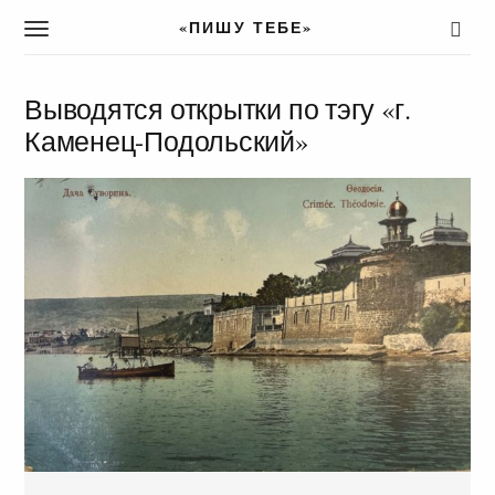
«ПИШУ ТЕБЕ»
T
o
g
g
Выводятся открытки по тэгу «г.
l
Каменец-Подольский»
e
n
a
v
i
g
a
t
i
o
n