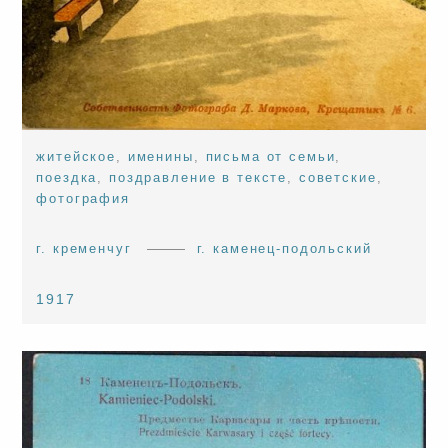
житейское
,
именины
,
письма от семьи
,
поездка
,
поздравление в тексте
,
советские
,
фотография
г. кременчуг
г. каменец-подольский
1917