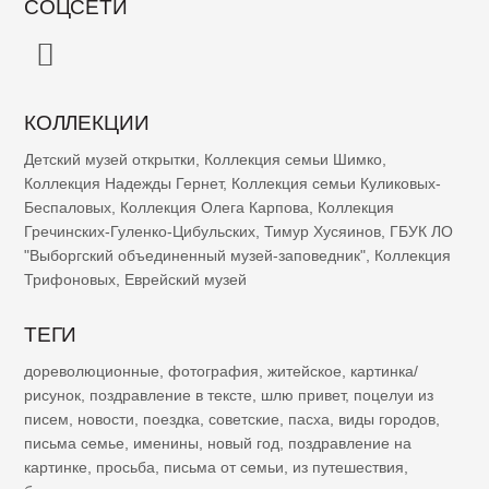
СОЦСЕТИ
КОЛЛЕКЦИИ
Детский музей открытки
,
Коллекция семьи Шимко
,
Коллекция Надежды Гернет
,
Коллекция семьи Куликовых-
Беспаловых
,
Коллекция Олега Карпова
,
Коллекция
Гречинских-Гуленко-Цибульских
,
Тимур Хусяинов
,
ГБУК ЛО
"Выборгский объединенный музей-заповедник"
,
Коллекция
Трифоновых
,
Еврейский музей
ТЕГИ
дореволюционные
,
фотография
,
житейское
,
картинка/
рисунок
,
поздравление в тексте
,
шлю привет
,
поцелуи из
писем
,
новости
,
поездка
,
советские
,
пасха
,
виды городов
,
письма семье
,
именины
,
новый год
,
поздравление на
картинке
,
просьба
,
письма от семьи
,
из путешествия
,