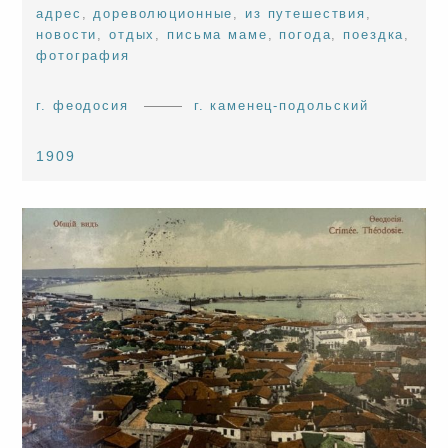
адрес
,
дореволюционные
,
из путешествия
,
новости
,
отдых
,
письма маме
,
погода
,
поездка
,
фотография
г. феодосия
г. каменец-подольский
1909