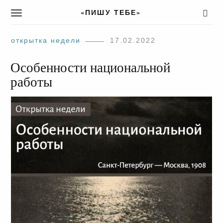
«ПИШУ ТЕБЕ»
T
o
g
открытка недели
17.02.2022
g
l
Особенности национальной
e
n
работы
a
v
i
g
a
t
i
o
n