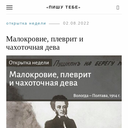
«ПИШУ ТЕБЕ»
T
o
g
открытка недели
02.08.2022
g
l
Малокровие, плеврит и
e
n
чахоточная дева
a
v
i
g
a
t
i
o
n