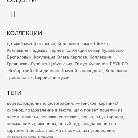
КОЛЛЕКЦИИ
Детский музей открытки
,
Коллекция семьи Шимко
,
Коллекция Надежды Гернет
,
Коллекция семьи Куликовых-
Беспаловых
,
Коллекция Олега Карпова
,
Коллекция
Гречинских-Гуленко-Цибульских
,
Тимур Хусяинов
,
ГБУК ЛО
"Выборгский объединенный музей-заповедник"
,
Коллекция
Трифоновых
,
Еврейский музей
ТЕГИ
дореволюционные
,
фотография
,
житейское
,
картинка/
рисунок
,
поздравление в тексте
,
шлю привет
,
поцелуи из
писем
,
новости
,
поездка
,
советские
,
пасха
,
виды городов
,
письма семье
,
именины
,
новый год
,
поздравление на
картинке
,
просьба
,
письма от семьи
,
из путешествия
,
благодарность в тексте