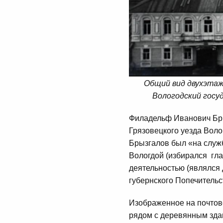
Общий вид двухэтажн
Вологодский госу
Филадельф Иванович Бры
Грязовецкого уезда Воло
Брызгалов был «на служб
Вологдой (избирался гла
деятельностью (являлся 
губернского Попечительс
Изображенное на почтово
рядом с деревянным зда