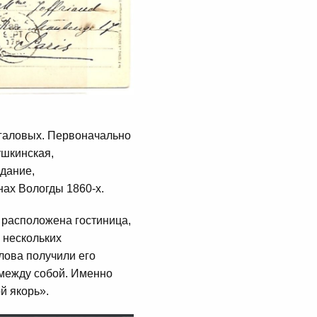
згаловых. Первоначально
ушкинская,
дание,
ах Вологды 1860-х.
с расположена гостиница,
 нескольких
лова получили его
между собой. Именно
й якорь».