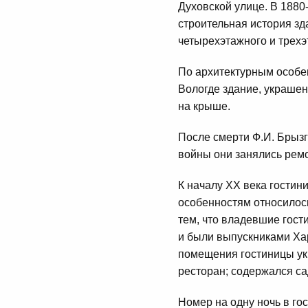
Духовской улице. В 1880
строительная история з
четырехэтажного и трехэ
По архитектурным особен
Вологде здание, украшен
на крыше.
После смерти Ф.И. Брызг
войны они занялись рем
К началу XX века гостин
особенностям относилось
тем, что владевшие гос
и были выпускниками Хар
помещения гостиницы ук
ресторан; содержался са
Номер на одну ночь в гос