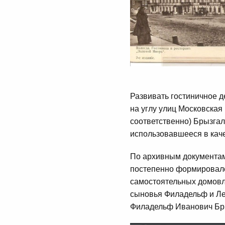
Развивать гостиничное д
на углу улиц Московская
соответственно) Брызга
использовавшееся в каче
По архивным документам 
постепенно формировалс
самостоятельных домовла
сыновья Филадельф и Ле
Филадельф Иванович Бры