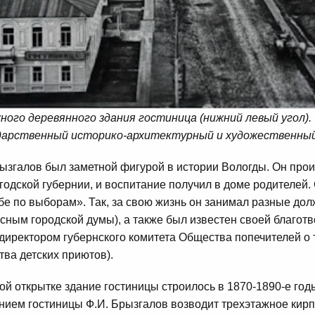
ого деревянного здания гостиница (нижний левый угол).
дарственный историко-архитектурный и художественный
згалов был заметной фигурой в истории Вологды. Он прои
годской губернии, и воспитание получил в доме родителей. 
е по выборам». Так, за свою жизнь он занимал разные дол
сным городской думы), а также был известен своей благот
директором губернского комитета Общества попечителей о
тва детских приютов).
й открытке здание гостиницы строилось в 1870-1890-е годы
нием гостиницы Ф.И. Брызгалов возводит трехэтажное кир