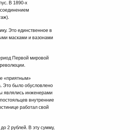
ус. В 1890-х
и соединением
аж).
ку. Это единственное в
ными масками и вазонами
период Первой мировой
 революции.
 ее «приятным»
а. Это было обусловлено
вы являлись инженерами
 постояльцев внутренние
стинице работал свой
до 2 рублей. В эту сумму,