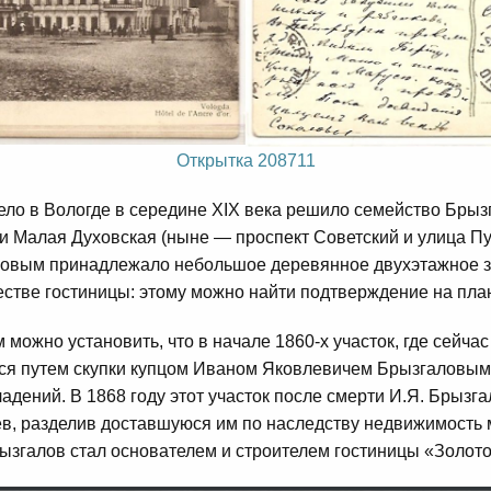
Открытка 208711
ело в Вологде в середине XIX века решило семейство Бры
 и Малая Духовская (ныне — проспект Советский и улица П
ловым принадлежало небольшое деревянное двухэтажное з
стве гостиницы: этому можно найти подтверждение на план
можно установить, что в начале 1860-х участок, где сейча
я путем скупки купцом Иваном Яковлевичем Брызгаловым
дений. В 1868 году этот участок после смерти И.Я. Брызга
в, разделив доставшуюся им по наследству недвижимость 
згалов стал основателем и строителем гостиницы «Золото