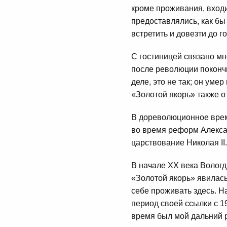
кроме проживания, входи
предоставлялись, как бы
встретить и довезти до г
С гостиницей связано мн
после революции покончи
деле, это не так; он уме
«Золотой якорь» также о
В дореволюционное врем
во время реформ Алексан
царствование Николая II.
В начале XX века Вологд
«Золотой якорь» явилас
себе проживать здесь. 
период своей ссылки с 1
время был мой дальний 