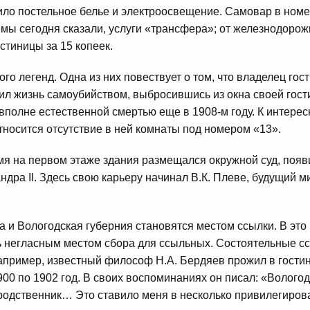
ло постельное белье и электроосвещение. Самовар в номер
 мы сегодня сказали, услуги «трансфера»; от железнодорож
остиницы за 15 копеек.
ого легенд. Одна из них повествует о том, что владелец го
л жизнь самоубийством, выбросившись из окна своей гост
р вполне естественной смертью еще в 1908-м году. К интере
тносится отсутствие в ней комнаты под номером «13».
я на первом этаже здания размещался окружной суд, появ
дра II. Здесь свою карьеру начинал В.К. Плеве, будущий м
а и Вологодская губерния становятся местом ссылки. В это
ь негласным местом сбора для ссыльных. Состоятельные с
Например, известный философ Н.А. Бердяев прожил в гости
900 по 1902 год. В своих воспоминаниях он писал: «Волого
родственник… Это ставило меня в несколько привилегиро