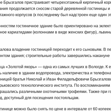
-е Брызгалов пристраивает четырехэтажный кирпичный корп
дания продолжается сносом старой деревянной гостиницы 
тажного корпусов (к последнему был надстроен еще один эт
ностям гостиничное здание было ориентировано на эклекти
ное кариатидами (колоннами в виде женских фигур), льви
алова владение гостиницей переходит к его сыновьям. В 
онтом здания; строительные работы завершились накануне
ица «Золотой якорь» — одна из самых лучших в Вологде. К
 наличие в здании водопровода, электричества и телефон
тиницей братья Николай и Иван Филадельфовичи Брызгало
ьковского технологического института. По воспоминаниям
рашались различными охотничьими трофеями. Также при го
д, доступный для посещения постояльцам.
тинице можно было снять по цене в интервале от 60 копеек 