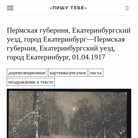
«ПИШУ ТЕБЕ»
T
o
g
g
Пермская губерния, Екатеринбургский
l
уезд, город Екатеринбург—Пермская
e
губерния, Екатеринбургский уезд,
n
a
город Екатеринбург, 01.04.1917
v
i
дореволюционные
картинка/рисунок
пасха
g
a
поздравление в тексте
t
i
o
n