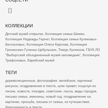
КОЛЛЕКЦИИ
Детский музей открытки
,
Коллекция семьи Шимко
,
Коллекция Надежды Гернет
,
Коллекция семьи Куликовых-
Беспаловых
,
Коллекция Олега Карпова
,
Коллекция
Гречинских-Гуленко-Цибульских
,
Тимур Хусяинов
,
ГБУК ЛО
"Выборгский объединенный музей-заповедник"
,
Коллекция
Трифоновых
,
Еврейский музей
ТЕГИ
дореволюционные
,
фотография
,
житейское
,
картинка/
рисунок
,
поздравление в тексте
,
шлю привет
,
поцелуи из
писем
,
новости
,
поездка
,
советские
,
пасха
,
виды городов
,
письма семье
,
именины
,
новый год
,
поздравление на
картинке
,
просьба
,
письма от семьи
,
из путешествия
,
благодарность в тексте