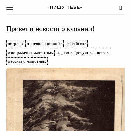
«ПИШУ ТЕБЕ»
T
o
g
g
Привет и новости о купании!
l
e
встреча
дореволюционные
житейское
n
a
изображения животных
картинка/рисунок
поездка
v
рассказ о животных
i
g
a
t
i
o
n