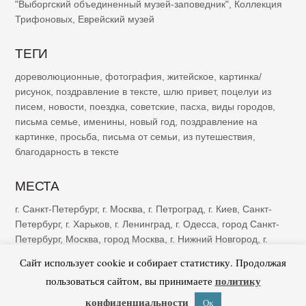
"Выборгский объединенный музей-заповедник"
,
Коллекция
Трифоновых
,
Еврейский музей
ТЕГИ
дореволюционные
,
фотография
,
житейское
,
картинка/
рисунок
,
поздравление в тексте
,
шлю привет
,
поцелуи из
писем
,
новости
,
поездка
,
советские
,
пасха
,
виды городов
,
письма семье
,
именины
,
новый год
,
поздравление на
картинке
,
просьба
,
письма от семьи
,
из путешествия
,
благодарность в тексте
МЕСТА
г. Санкт-Петербург
,
г. Москва
,
г. Петроград
,
г. Киев
,
Санкт-
Петербург
,
г. Харьков
,
г. Ленинград
,
г. Одесса
,
город Санкт-
Петербург
,
Москва
,
город Москва
,
г. Нижний Новгород
,
г.
Казань
,
г. Рига
,
Петроград
,
г. Ялта
,
г. Саратов
,
г. Самара
,
г.
Сайт использует cookie и собирает статистику. Продолжая
Тифлис
,
г. Ростов-на-Дону
политику
пользоваться сайтом, вы принимаете
конфиденциальности
Ок
© 2021–2026 «Пишу тебе»