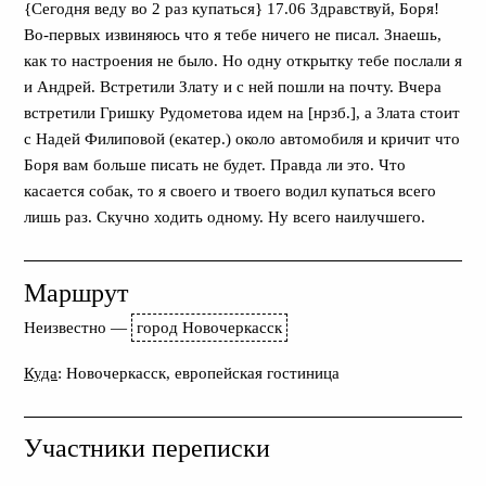
{Сегодня веду во 2 раз купаться} 17.06 Здравствуй, Боря!
Во-первых извиняюсь что я тебе ничего не писал. Знаешь,
как то настроения не было. Но одну открытку тебе послали я
и Андрей. Встретили Злату и с ней пошли на почту. Вчера
встретили Гришку Рудометова идем на [нрзб.], а Злата стоит
с Надей Филиповой (екатер.) около автомобиля и кричит что
Боря вам больше писать не будет. Правда ли это. Что
касается собак, то я своего и твоего водил купаться всего
лишь раз. Скучно ходить одному. Ну всего наилучшего.
Маршрут
Неизвестно
—
город Новочеркасск
Куда
: Новочеркасск, европейская гостиница
Участники переписки