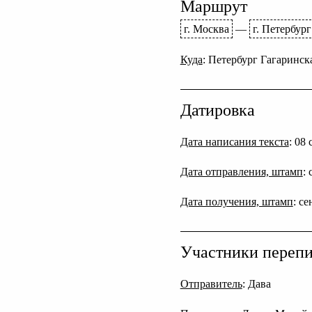
Маршрут
г. Москва
—
г. Петербург
Куда
: Петербург Гагаринска
Датировка
Дата написания текста
: 08
Дата отправления, штамп
:
Дата получения, штамп
: с
Участники переп
Отправитель
: Дава