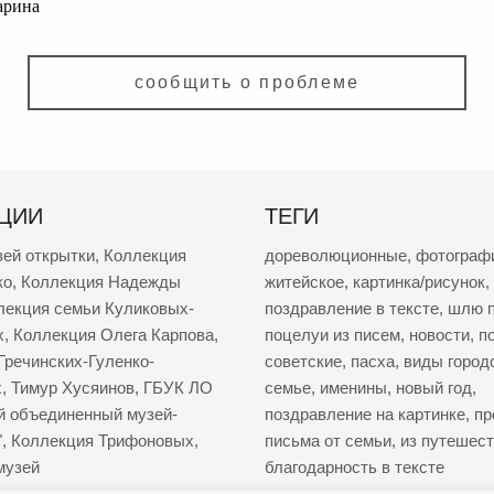
арина
сообщить о проблеме
ЦИИ
ТЕГИ
зей открытки
,
Коллекция
дореволюционные
,
фотограф
ко
,
Коллекция Надежды
житейское
,
картинка/рисунок
,
лекция семьи Куликовых-
поздравление в тексте
,
шлю п
х
,
Коллекция Олега Карпова
,
поцелуи из писем
,
новости
,
п
Гречинских-Гуленко-
советские
,
пасха
,
виды город
х
,
Тимур Хусяинов
,
ГБУК ЛО
семье
,
именины
,
новый год
,
й объединенный музей-
поздравление на картинке
,
пр
"
,
Коллекция Трифоновых
,
письма от семьи
,
из путешес
музей
благодарность в тексте