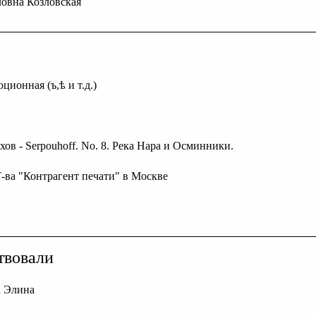
овна Козловская
ционная (ъ,ѣ и т.д.)
хов - Serpouhoff. No. 8. Река Нара и Осминники.
 Т-ва "Контрагент печати" в Москве
твовали
 Элина