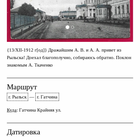
{13/XII-1912 г[од]} Дражайшим А. В. и А. А. привет из
Рыльска! Доехал благополучно, собираюсь обратно. Поклон
знакомым А. Ткаченко
Маршрут
г. Рыльск
—
г. Гатчина
Куда
: Гатчина Крайняя ул.
Датировка