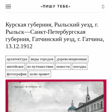
«ПИШУ ТЕБЕ»
T
o
g
g
Курская губерния, Рыльский уезд, г.
l
Рыльск—Санкт-Петербургская
e
губерния, Гатчинский уезд, г. Гатчина,
n
a
13.12.1912
v
i
архитектура
виды городов
дореволюционные
g
a
житейское
из путешествия
новости
поездка
t
фотография
шлю привет
i
o
n