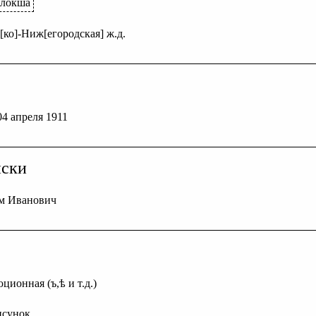
олокша
[ко]-Ниж[егородская] ж.д.
 04 апреля 1911
иски
м Иванович
ционная (ъ,ѣ и т.д.)
исунок