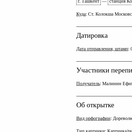
г. Ташкент
—
станция К
Куда
: Cт. Колокша Московс
Датировка
Дата отправления, штамп
:
Участники переп
Получатель
: Малинин Ефи
Об открытке
Вид орфографии
: Дореволю
Тип картинки
: Картинка/р