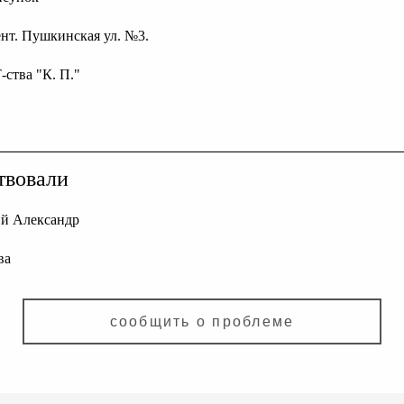
ент. Пушкинская ул. №3.
Т-ства "К. П."
твовали
й Александр
ва
сообщить о проблеме