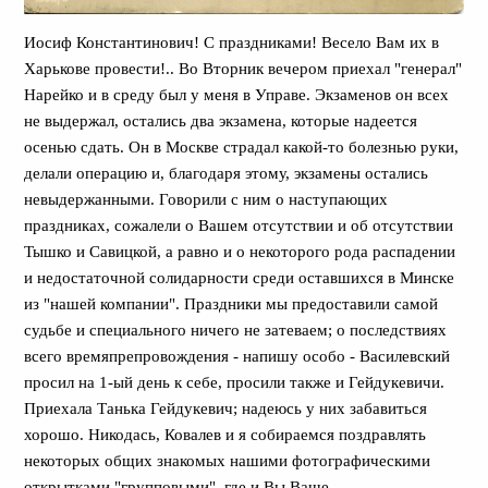
Иосиф Константинович! С праздниками! Весело Вам их в
Харькове провести!.. Во Вторник вечером приехал "генерал"
Нарейко и в среду был у меня в Управе. Экзаменов он всех
не выдержал, остались два экзамена, которые надеется
осенью сдать. Он в Москве страдал какой-то болезнью руки,
делали операцию и, благодаря этому, экзамены остались
невыдержанными. Говорили с ним о наступающих
праздниках, сожалели о Вашем отсутствии и об отсутствии
Тышко и Савицкой, а равно и о некоторого рода распадении
и недостаточной солидарности среди оставшихся в Минске
из "нашей компании". Праздники мы предоставили самой
судьбе и специального ничего не затеваем; о последствиях
всего времяпрепровождения - напишу особо - Василевский
просил на 1-ый день к себе, просили также и Гейдукевичи.
Приехала Танька Гейдукевич; надеюсь у них забавиться
хорошо. Никодась, Ковалев и я собираемся поздравлять
некоторых общих знакомых нашими фотографическими
открытками "групповыми", где и Вы Ваше