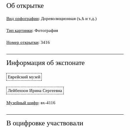
Об открытке
Вид орфографии
: Дореволюционная (ъ,ѣ и т.д.)
Тип картинки
: Фотография
Номер открытки
: 3416
Информация об экспонате
Еврейский музей
Лейбензон Ирина Сергеевна
Музейный шифр
: вх-4116
В оцифровке участвовали