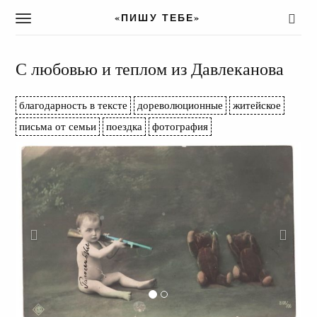
«ПИШУ ТЕБЕ»
T
o
g
g
С любовью и теплом из Давлеканова
l
e
благодарность в тексте
дореволюционные
житейское
n
a
письма от семьи
поездка
фотография
v
i
g
a
t
i
o
n