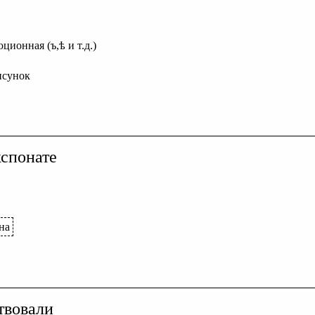
ционная (ъ,ѣ и т.д.)
исунок
спонате
на
твовали