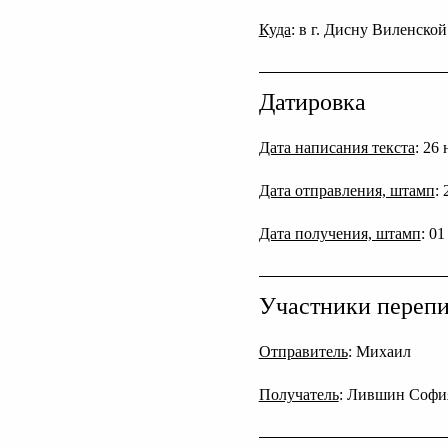
Куда
: в г. Дисну Виленско
Датировка
Дата написания текста
: 26
Дата отправления, штамп
:
Дата получения, штамп
: 0
Участники переп
Отправитель
: Михаил
Получатель
: Лившин Софи