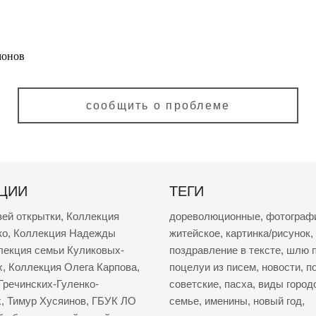
монов
сообщить о проблеме
ЦИИ
ТЕГИ
зей открытки
,
Коллекция
дореволюционные
,
фотограф
ко
,
Коллекция Надежды
житейское
,
картинка/рисунок
,
лекция семьи Куликовых-
поздравление в тексте
,
шлю п
х
,
Коллекция Олега Карпова
,
поцелуи из писем
,
новости
,
п
Гречинских-Гуленко-
советские
,
пасха
,
виды город
х
,
Тимур Хусяинов
,
ГБУК ЛО
семье
,
именины
,
новый год
,