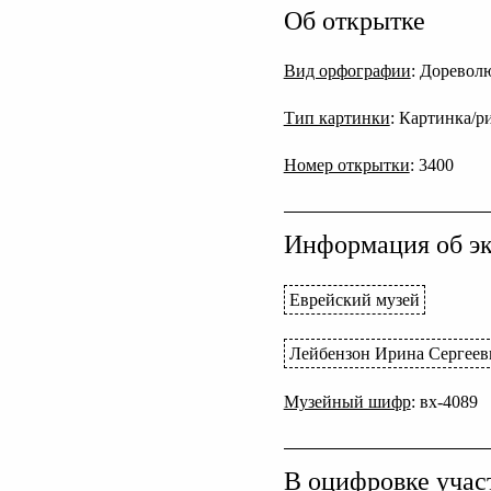
Об открытке
Вид орфографии
: Дореволю
Тип картинки
: Картинка/р
Номер открытки
: 3400
Информация об эк
Еврейский музей
Лейбензон Ирина Сергеев
Музейный шифр
: вх-4089
В оцифровке учас