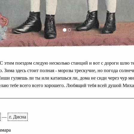
С этим поездом следую несколько станций и вот с дороги шлю т
 Зима здесь стоит полная - морозы трескучие, но погода солнечна
Пиши гуляешь ли ты или катаешься ли, дома не сиди через чур мно
елаю тебе всего всего хорошего. Любящий тебя всей душой Миха
—
г. Дисна
Самара