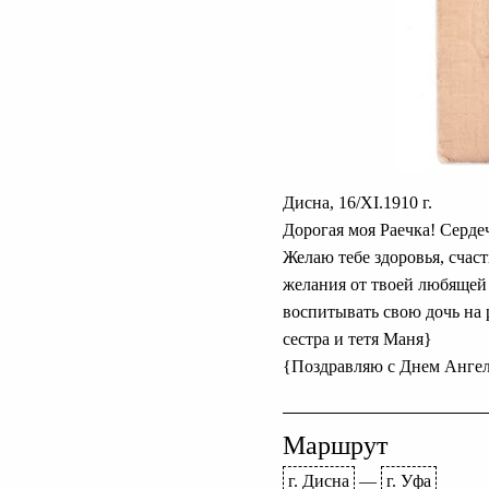
Дисна, 16/XI.1910 г.
Дорогая моя Раечка! Сердеч
Желаю тебе здоровья, счаст
желания от твоей любящей
воспитывать свою дочь на р
сестра и тетя Маня}
{Поздравляю с Днем Ангел
Маршрут
г. Дисна
—
г. Уфа