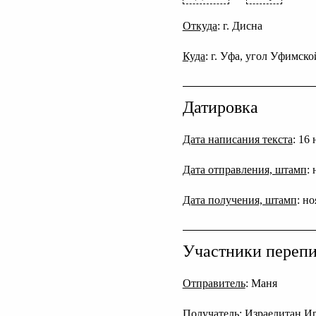
Откуда
: г. Дисна
Куда
: г. Уфа, угол Уфимск
Датировка
Дата написания текста
: 16
Дата отправления, штамп
:
Дата получения, штамп
: н
Участники переп
Отправитель
: Маня
Получатель
: Израелитан И