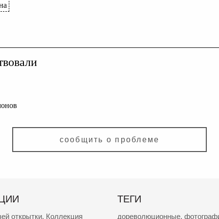
на
твовали
монов
сообщить о проблеме
ЦИИ
ТЕГИ
зей открытки
,
Коллекция
дореволюционные
,
фотограф