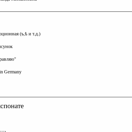
ционная (ъ,ѣ и т.д.)
исунок
дравляю"
 in Germany
спонате