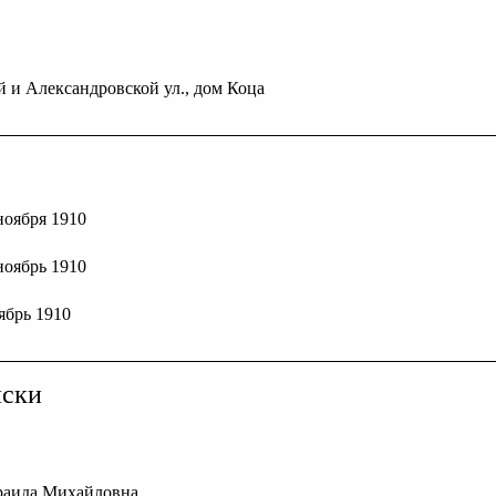
ой и Александровской ул., дом Коца
 ноября 1910
 ноябрь 1910
оябрь 1910
иски
раида Михайловна