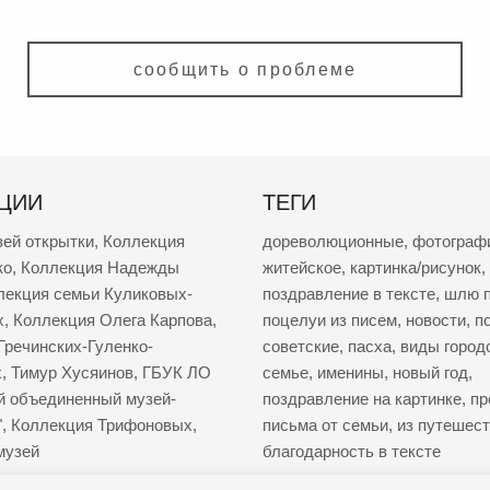
сообщить о проблеме
ЦИИ
ТЕГИ
зей открытки
,
Коллекция
дореволюционные
,
фотограф
ко
,
Коллекция Надежды
житейское
,
картинка/рисунок
,
лекция семьи Куликовых-
поздравление в тексте
,
шлю п
х
,
Коллекция Олега Карпова
,
поцелуи из писем
,
новости
,
п
Гречинских-Гуленко-
советские
,
пасха
,
виды город
х
,
Тимур Хусяинов
,
ГБУК ЛО
семье
,
именины
,
новый год
,
й объединенный музей-
поздравление на картинке
,
пр
"
,
Коллекция Трифоновых
,
письма от семьи
,
из путешес
музей
благодарность в тексте