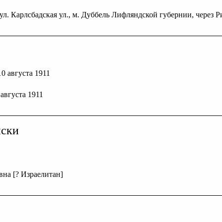
ул. Карлсбадская ул., м. Дуббель Лифляндской губернии, через Р
 10 августа 1911
 августа 1911
иски
вна [? Израелитан]