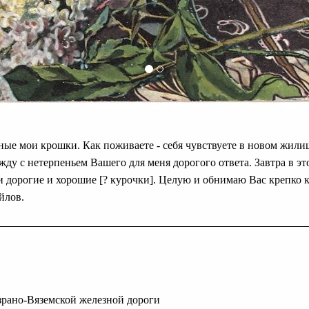
ые мои крошки. Как поживаете - себя чувствуете в новом жилищ
жду с нетерпеньем Вашего для меня дорогого ответа. Завтра в это
и дорогие и хорошие [? курочки]. Целую и обнимаю Вас крепко 
йлов.
ызрано-Вяземской железной дороги