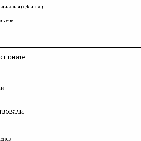
ционная (ъ,ѣ и т.д.)
исунок
спонате
на
твовали
монов