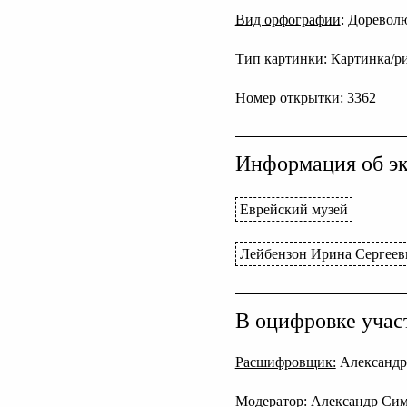
Вид орфографии
: Дореволю
Тип картинки
: Картинка/р
Номер открытки
: 3362
Информация об эк
Еврейский музей
Лейбензон Ирина Сергеев
В оцифровке учас
Расшифровщик:
Александр
Модератор:
Александр Си