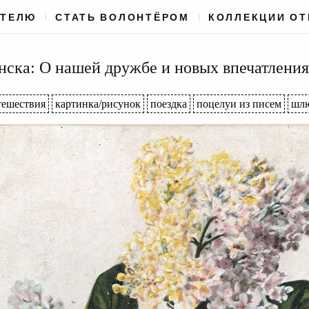
АТЕЛЮ
СТАТЬ ВОЛОНТЁРОМ
КОЛЛЕКЦИИ О
ска: О нашей дружбе и новых впечатлени
тешествия
картинка/рисунок
поездка
поцелуи из писем
шлю