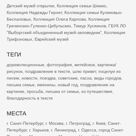
Детский музей открытки
,
Коллекция семьи Шимко
,
Коллекция Надежды Гернет
,
Коллекция семьи Куликовых-
Беспаловых
,
Коллекция Олега Карпова
,
Коллекция
Гречинских-Гуленко-Цибульских
,
Тимур Хусяинов
,
ГБУК ЛО
"Выборгский объединенный музей-заповедник"
,
Коллекция
Трифоновых
,
Еврейский музей
ТЕГИ
дореволюционные
,
фотография
,
житейское
,
картинка/
рисунок
,
поздравление в тексте
,
шлю привет
,
поцелуи из
писем
,
новости
,
поездка
,
советские
,
пасха
,
виды городов
,
письма семье
,
именины
,
новый год
,
поздравление на
картинке
,
просьба
,
письма от семьи
,
из путешествия
,
благодарность в тексте
МЕСТА
г. Санкт-Петербург
,
г. Москва
,
г. Петроград
,
г. Киев
,
Санкт-
Петербург
,
г. Харьков
,
г. Ленинград
,
г. Одесса
,
город Санкт-