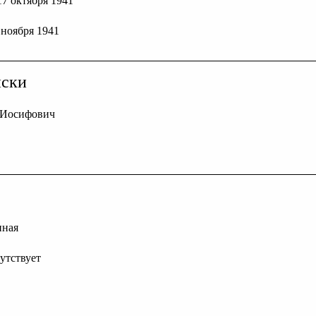
 17 октября 1941
8 ноября 1941
иски
в Иосифович
нная
сутствует