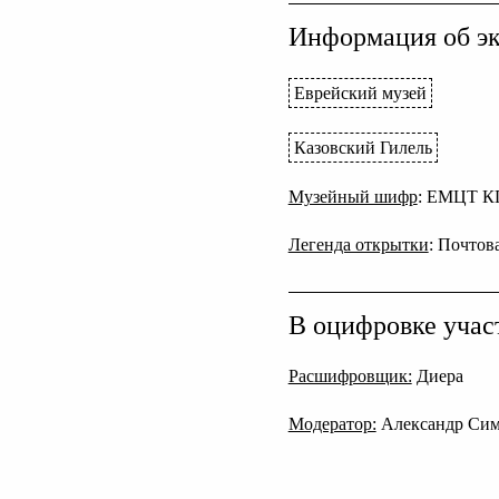
Информация об эк
Еврейский музей
Казовский Гилель
Музейный шифр
: ЕМЦТ К
Легенда открытки
: Почтов
В оцифровке учас
Расшифровщик:
Диера
Модератор:
Александр Си