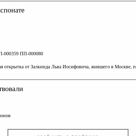
спонате
П-000359 ПП-000080
ая открытка от Залкинда Льва Иосифовича, жившего в Москве, 
твовали
монов