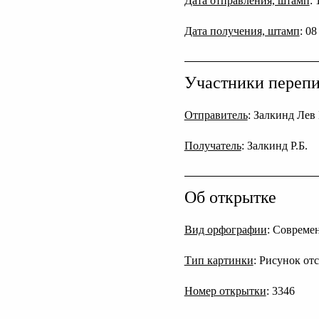
Дата отправления, штамп
:
Дата получения, штамп
: 0
Участники переп
Отправитель
: Залкинд Ле
Получатель
: Залкинд Р.Б.
Об открытке
Вид орфографии
: Совреме
Тип картинки
: Рисунок от
Номер открытки
: 3346