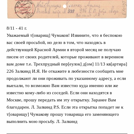
8/11 - 41 г.
Уважаемый т[оварищ] Чумаков! Извините, что я беспокою
вас своей просьбой, но дело в том, что находясь в
действующей Красной Армии я второй месяц не получаю
писем от своих родителей, которые проживают в веренном
вам доме т.е. Трехпрудный пер[еулок] д[ом] 11/13 кв[артира]
226 Залкинд И.Я. Не откажите в любезности сообщить мне
продолжают ли они проживать по указанному адресу, а если
выехали, то возможно Вам известно куда именно или же
известно кому-либо из соседей. Если они находятся в
Москве, прошу передать им эту открытку. Заранее Вам
благодарен. Л. Залкинд P.S. Если эта открытка попадет не к
т[оварищу] Чумакову прошу товарища его заменяющего
выполнить мою просьбу. Л. Залкинд